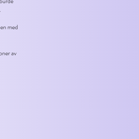
burde
.
 men med
oner av