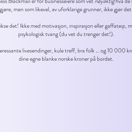
ess Blackmail er for businesseiere som vet
nøyaktig
hva de 
gjøre, men som likevel, av uforklarige grunner, ikke gjør det
fikse det! Ikke med motivasjon, inspirasjon eller gaffateip,
psykologisk tvang (du vet du trenger det!).
eressante livesendinger, kule treff, bra folk … og 10 000 kr
dine egne blanke norske kroner på bordet.