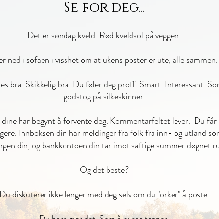
Se for deg...
Det er søndag kveld. Rød kveldsol på veggen.
r ned i sofaen i visshet om at ukens poster er ute, alle sammen. 
es bra. Skikkelig bra. Du føler deg proff. Smart. Interessant. So
godstog på silkeskinner.
 dine har begynt å forvente deg. Kommentarfeltet lever. Du får 
gere. Innboksen din har meldinger fra folk fra inn- og utland som
ingen din, og bankkontoen din tar imot saftige summer døgnet r
Og det beste?
Du diskuterer ikke lenger med deg selv om du "orker" å poste.
Du bare gjør det. Som å pusse tenner.