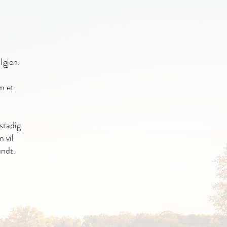
Igjen.
m et
stadig
 vil
undt.