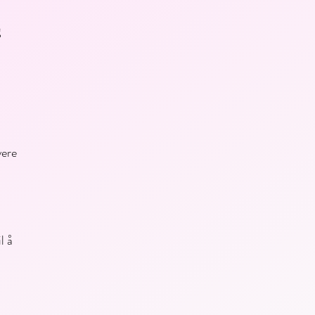
g
vere
l å