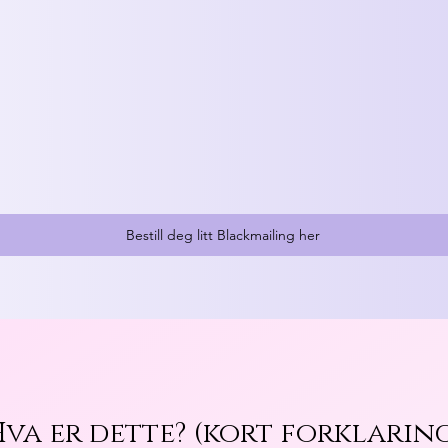
Bestill deg litt Blackmailing her
va er dette? (kort forklarin