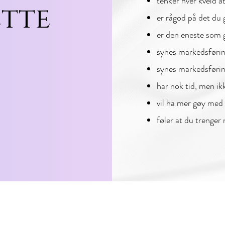
tenker hver kveld
ette
er rågod på det du 
er den eneste som gj
synes markedsførin
synes markedsføring
har nok tid, men ik
vil ha mer gøy med
føler at du trenge