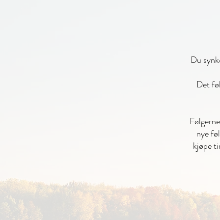
Du synke
Det føl
Følgerne
nye føl
kjøpe t