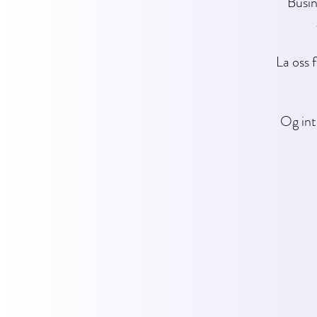
Busin
La oss 
Og int