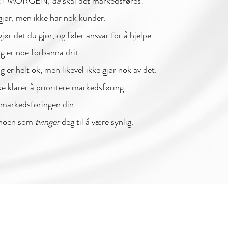
 at I MORGEN,
da
skal det markedsføres!
gjør, men ikke har nok kunder.
ør det du gjør, og føler ansvar for å hjelpe.
g er noe forbanna drit.
 er helt ok, men likevel ikke gjør nok av det.
ke klarer å prioritere markedsføring.
 markedsføringen din.
r noen som
tvinger
deg til å være synlig.