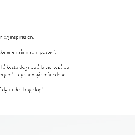
 og inspirasjon.
ikke er en sånn som poster".
il å koste deg noe å la være, så du
 morgen" - og sånn går månedene.
dyrt i det lange løp!